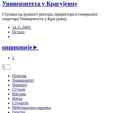
Универзитета у Крагујевцу
Ступање на дужност ректора, проректора и генералног
секретара Универзитета у Крагујевцу
14.11.2009.
Остало
опширније
►
1
Почетак
Универзитет
Чланице
Студије
Настава
Наука
Студенти
Међународна сарадња
Центри