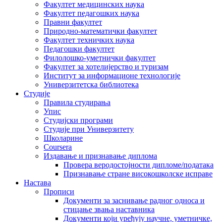
Факултет медицинских наука
Факултет педагошких наука
Правни факултет
Природно-математички факултет
Факултет техничких наука
Педагошки факултет
Филолошко-уметнички факултет
Факултет за хотелијерство и туризам
Институт за информационе технологије
Универзитетска библиотека
Студије
Правила студирања
Упис
Студијски програми
Студије при Универзитету
Школарине
Coursera
Издавање и признавање диплома
Провера веродостојности дипломе/података
Признавање стране високошколске исправе
Настава
Прописи
Документи за заснивање радног односа и
стицање звања наставника
Документи који уређују научне, уметничке,