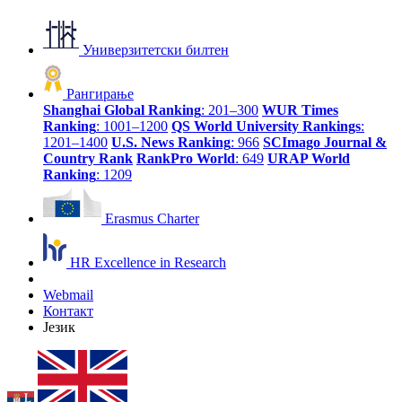
Универзитетски билтен
Рангирање
Shanghai Global Ranking
: 201–300
WUR Times
Ranking
: 1001–1200
QS World University Rankings
:
1201–1400
U.S. News Ranking
: 966
SCImago Journal &
Country Rank
RankPro World
: 649
URAP World
Ranking
: 1209
Erasmus Charter
HR Excellence in Research
Webmail
Контакт
Језик