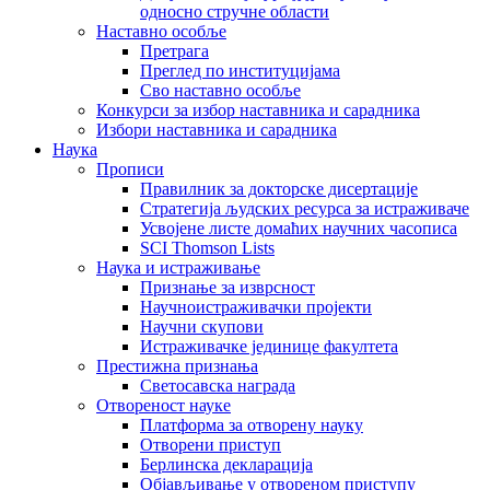
односно стручне области
Наставно особље
Претрага
Преглед по институцијама
Сво наставно особље
Конкурси за избор наставника и сарадника
Избори наставника и сарадника
Наука
Прописи
Правилник за докторске дисертације
Стратегија људских ресурса за истраживаче
Усвојене листе домаћих научних часописа
SCI Thomson Lists
Наука и истраживање
Признање за изврсност
Научноистраживачки пројекти
Научни скупови
Истраживачке јединице факултета
Престижна признања
Светосавска награда
Отвореност науке
Платформа за отворену науку
Отворени приступ
Берлинска декларација
Објављивање у отвореном приступу