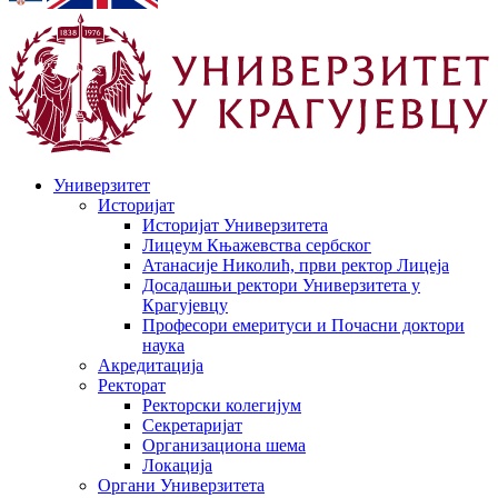
Универзитет
Историјат
Историјат Универзитета
Лицеум Књажевства сербског
Атанасије Николић, први ректор Лицеја
Досадашњи ректори Универзитета у
Крагујевцу
Професори емеритуси и Почасни доктори
наука
Акредитација
Ректорат
Ректорски колегијум
Секретаријат
Организациона шема
Локација
Органи Универзитета