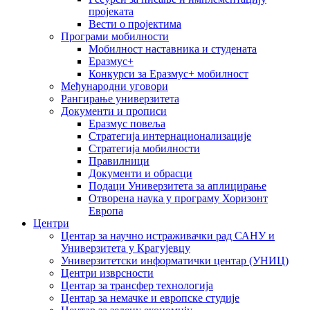
пројеката
Вести о пројектима
Програми мобилности
Мобилност наставника и студената
Еразмус+
Конкурси за Еразмус+ мобилност
Међународни уговори
Рангирање универзитета
Документи и прописи
Еразмус повеља
Стратегија интернационализације
Стратегија мобилности
Правилници
Документи и обрасци
Подаци Универзитета за аплицирање
Отворена наука у програму Хоризонт
Европа
Центри
Центар за научно истраживачки рад САНУ и
Универзитета у Крагујевцу
Универзитетски информатички центар (УНИЦ)
Центри изврсности
Центар за трансфер технологија
Центар за немачке и европске студије