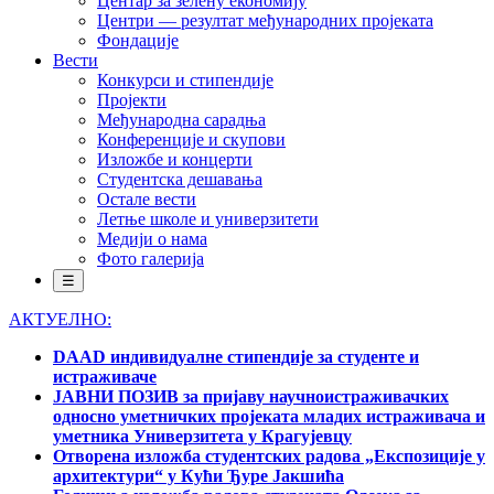
Центар за зелену економију
Центри — резултат међународних пројеката
Фондације
Вести
Конкурси и стипендије
Пројекти
Међународна сарадња
Конференције и скупови
Изложбе и концерти
Студентска дешавања
Остале вести
Летње школе и универзитети
Медији о нама
Фото галерија
☰
АКТУЕЛНО:
DAAD индивидуалне стипендије за студенте и
истраживаче
ЈАВНИ ПОЗИВ за пријаву научноистраживачких
односно уметничких пројеката младих истраживача и
уметника Универзитета у Крагујевцу
Отворена изложба студентских радова „Експозиције у
архитектури“ у Кући Ђуре Јакшића