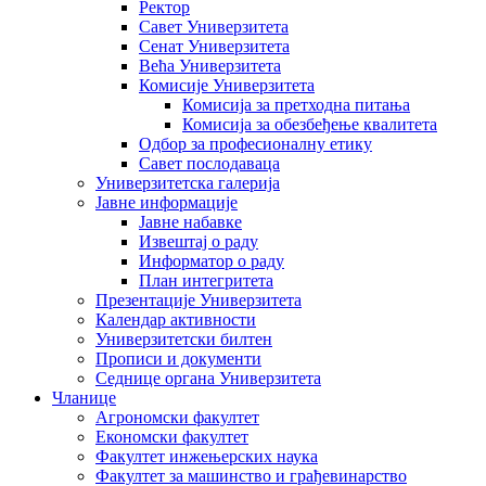
Ректор
Савет Универзитета
Сенат Универзитета
Већа Универзитета
Комисије Универзитета
Комисија за претходна питања
Комисија за обезбеђење квалитета
Одбор за професионалну етику
Савет послодаваца
Универзитетска галерија
Јавне информације
Јавне набавке
Извештај о раду
Информатор о раду
План интегритета
Презентације Универзитета
Календар активности
Универзитетски билтен
Прописи и документи
Седнице органа Универзитета
Чланице
Агрономски факултет
Економски факултет
Факултет инжењерских наука
Факултет за машинство и грађевинарство