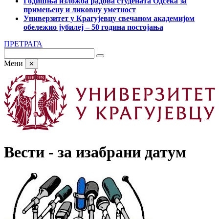
Годишња изложба радова студената Одсека за
примењену и ликовну уметност
Универзитет у Крагујевцу свечаном академијом
обележио јубилеј – 50 година постојања
ПРЕТРАГА
Мени
✕
Вести - за изабрани датум