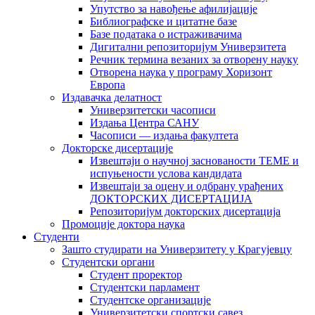
Упутство за навођење афилијације
Библиографске и цитатне базе
Базе података о истраживачима
Дигитални репозиторијум Универзитета
Рeчник термина везаних за отворену науку
Отворена наука у програму Хоризонт
Европа
Издавачка делатност
Универзитетски часописи
Издања Центра САНУ
Часописи — издања факултета
Докторске дисертације
Извештаји о научној заснованости ТЕМЕ и
испуњености услова кандидата
Извештаји за оцену и одбрану урађених
ДОКТОРСКИХ ДИСЕРТАЦИЈА
Репозиторијум докторских дисертација
Промоције доктора наука
Студенти
Зашто студирати на Универзитету у Крагујевцу
Студентски органи
Студент проректор
Студентски парламент
Студентске организације
Универзитетски спортски савез