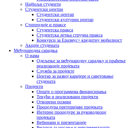
Најбољи студенти
Студентски центри
Студентски центар
Студентски културни центар
Стипендије и праксе
Студентска пракса
Студентска летња стручна пракса
Конкурси за Еразмус+ кредитну мобилност
Акције студената
Међународна сарадња
О нама
Одељење за међународну сарадњу и праћење
реализације пројеката
Служба за пројекте
Центар за развој каријере и саветовање
студената
Пројекти
Опште о програмима финансирања
Текући и реализовани пројекти
Отворени позиви
Процедура претпријаве пројеката
Интерне процедуре за руководиоце
пројеката
Вебинари и презентације
Ресурси за писање и имплементацију