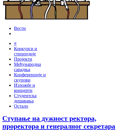
Вести
≡
Конкурси и
стипендије
Пројекти
Међународна
сарадња
Конференције и
скупови
Изложбе и
концерти
Студентска
дешавања
Остало
Ступање на дужност ректора,
проректора и генералног секретара