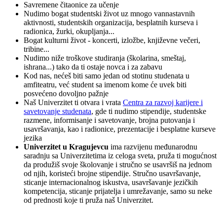
Savremene čitaonice za učenje
Nudimo bogat studentski život uz mnogo vannastavnih
aktivnosti, studentskih organizacija, besplatnih kurseva i
radionica, žurki, okupljanja...
Bogat kulturni život - koncerti, izložbe, književne večeri,
tribine...
Nudimo niže troškove studiranja (školarina, smeštaj,
ishrana...) tako da ti ostaje novca i za zabavu
Kod nas, nećeš biti samo jedan od stotinu studenata u
amfiteatru, već student sa imenom kome će uvek biti
posvećeno dovoljno pažnje
Naš Univerzitet ti otvara i vrata
Centra za razvoj karijere i
savetovanje studenata
, gde ti nudimo stipendije, studentske
razmene, informisanje i savetovanje, brojna putovanja i
usavršavanja, kao i radionice, prezentacije i besplatne kurseve
jezika
Univerzitet u Kragujevcu
ima razvijenu međunarodnu
saradnju sa Univerzitetima iz celoga sveta, pruža ti mogućnost
da produžiš svoje školovanje i stručno se usavršiš na jednom
od njih, koristeći brojne stipendije. Stručno usavršavanje,
sticanje internacionalnog iskustva, usavršavanje jezičkih
kompetencija, sticanje prijatelja i umrežavanje, samo su neke
od prednosti koje ti pruža naš Univerzitet.