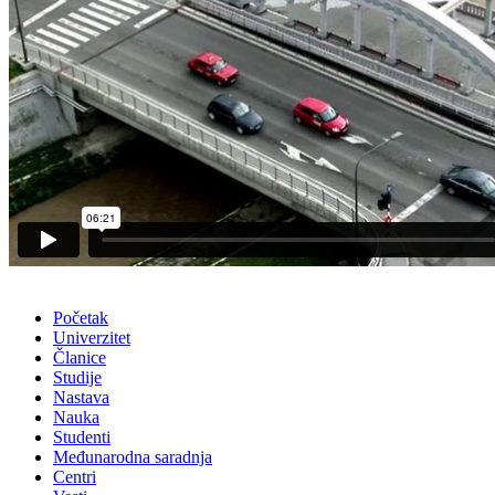
Početak
Univerzitet
Članice
Studije
Nastava
Nauka
Studenti
Međunarodna saradnja
Centri