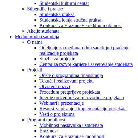
Studentski kulturni centar
Stipendije i prakse
Studentska praksa
Studentska letnja stručna praksa
Konkursi za Erazmus+ kreditnu mobilnost
Akcije studenata
Međunarodna saradnja
O nama
Odeljenje za međunarodnu saradnju i praćenje
realizacije projekata
Služba za projekte
Centar za razvoj karijere i savetovanje studenata
Projekti
Opšte o programima finansiranja
Tekući i realizovani projekti
Otvoreni pozivi
Procedura pretprijave projekata
Interne procedure za rukovodioce projekata
Webinari i prezentacije
Resursi za pisanje i implementaciju projekata
Vesti o projektima
Programi mobilnosti
Mobilnost nastavnika i studenata
Erazmus+
Konkursi za Erazmus+ mobilnost