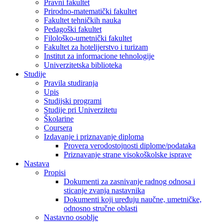
Pravni fakultet
Prirodno-matematički fakultet
Fakultet tehničkih nauka
Pedagoški fakultet
Filološko-umetnički fakultet
Fakultet za hotelijerstvo i turizam
Institut za informacione tehnologije
Univerzitetska biblioteka
Studije
Pravila studiranja
Upis
Studijski programi
Studije pri Univerzitetu
Školarine
Coursera
Izdavanje i priznavanje diploma
Provera verodostojnosti diplome/podataka
Priznavanje strane visokoškolske isprave
Nastava
Propisi
Dokumenti za zasnivanje radnog odnosa i
sticanje zvanja nastavnika
Dokumenti koji uređuju naučne, umetničke,
odnosno stručne oblasti
Nastavno osoblje