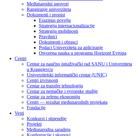
Međunarodni ugovori
Rangiranje univerziteta
Dokumenti i propisi
Erazmus povelja
Strategija internacionalizacije
Strategija mobilnosti
Pravilnici
Dokumenti i obrasci
Podaci Univerziteta za apliciranje
Otvorena nauka u programu Horizont Evropa
Centri
Centar za naučno istraživački rad SANU i Univerziteta
u Kragujevcu
Univerzitetski informatički centar (UNIC)
Centri izvrsnosti
Centar za transfer tehnologija
Centar za nemačke i evropske studije
Centar za zelenu ekonomiju
Centri — rezultat međunarodnih projekata
Fondacije
Vesti
Konkursi i stipendije
Projekti
Međunarodna saradnja
Konferencije i skupovi