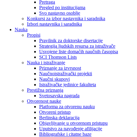
Pretraga
Pregled po institucijama
Svo nastavno osoblje
Konkursi za izbor nastavnika i saradnika
Izbori nastavnika i saradnika
Nauka
Propisi
Pravilnik za doktorske disertacije
Strategija ljudskih resursa za istraživače
Usvojene liste domaćih naučnih časopisa
SCI Thomson Lists
Nauka i istraživanje
Priznanje za izvrsnost
Naučnoistraživački projekti
Naučni skupovi
Istraživačke jedinice fakulteta
Prestižna priznanja
Svetosavska nagrada
Otvorenost nauke
Platforma za otvorenu nauku
Otvoreni pristup
Berlinska deklaracija
Objavljivanje u otvorenom pristupu
Uputstvo za navođenje afilijacije
Bibliografske i citatne baze