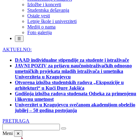
Izložbe i koncerti
Studentska dešavanja
Ostale vesti
Letnje škole i univerziteti
Mediji o nama
Foto galerija
☰
AKTUELNO:
DAAD individualne stipendije za studente i istraživače
JAVNI POZIV za prijavu naučnoistraživačkih odnosno
umetničkih projekata mladih istraživača i umetnika
Univerziteta u Kragujevcu
Otvorena izložba studentskih radova „Ekspozicije u
arhitekturi“ u Kući Đure Jakšića
Godišnja izložba radova studenata Odseka za primenjenu
i likovnu umetnost
Univerzitet u Kragujevcu svečanom akademijom obeležio
jubilej – 50 godina postojanja
PRETRAGA
Meni
✕