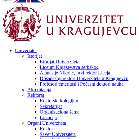
Univerzitet
Istorijat
Istorijat Univerziteta
Liceum Knjaževstva serbskog
Atanasije Nikolić, prvi rektor Liceja
Dosadašnji rektori Univerziteta u Kragujevcu
Profesori emeritusi i Počasni doktori nauka
Akreditacija
Rektorat
Rektorski kolegijum
Sekretarijat
Organizaciona šema
Lokacija
Organi Univerziteta
Rektor
Savet Univerziteta