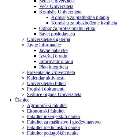
Senat Univerziteta
Veća Univerziteta
Komisije Univerziteta
Komisija za prethodna pitanja
Komisija za obezbeđenje kvaliteta
Odbor za profesionalnu etiku
Savet poslodavaca
Univerzitetska galerija
Javne informacije
Javne nabavke
Izveštaj o radu
Informator o radu
Plan integriteta
Prezentacije Univerziteta
Kalendar aktivnosti
Univerzitetski bilten
Propisi i dokumenti
Sednice organa Univerziteta
Članice
Agronomski fakultet
Ekonomski fakultet
Fakultet inženjerskih nauka
Fakultet za mašinstvo i građevinarstvo
Fakultet medicinskih nauka
Fakultet pedagoških nauka