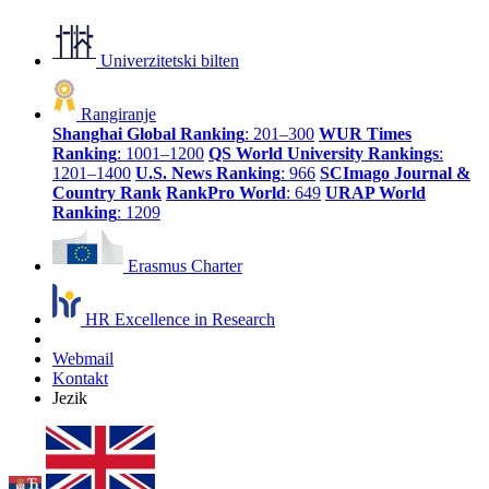
Univerzitetski bilten
Rangiranje
Shanghai Global Ranking
: 201–300
WUR Times
Ranking
: 1001–1200
QS World University Rankings
:
1201–1400
U.S. News Ranking
: 966
SCImago Journal &
Country Rank
RankPro World
: 649
URAP World
Ranking
: 1209
Erasmus Charter
HR Excellence in Research
Webmail
Kontakt
Jezik