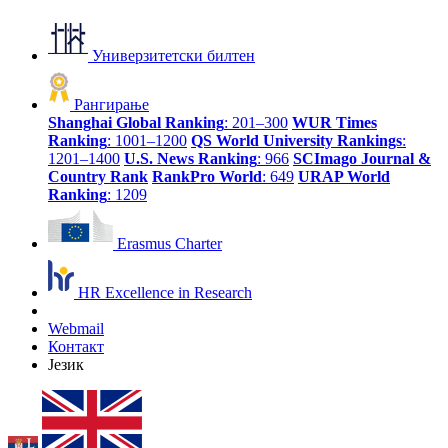
Универзитетски билтен
Рангирање
Shanghai Global Ranking
: 201–300
WUR Times
Ranking
: 1001–1200
QS World University Rankings
:
1201–1400
U.S. News Ranking
: 966
SCImago Journal &
Country Rank
RankPro World
: 649
URAP World
Ranking
: 1209
Erasmus Charter
HR Excellence in Research
Webmail
Контакт
Језик