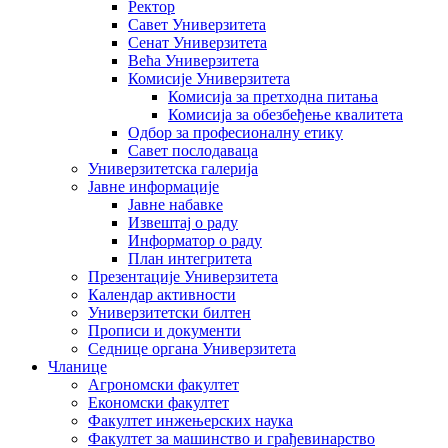
Ректор
Савет Универзитета
Сенат Универзитета
Већа Универзитета
Комисије Универзитета
Комисија за претходна питања
Комисија за обезбеђење квалитета
Одбор за професионалну етику
Савет послодаваца
Универзитетска галерија
Јавне информације
Јавне набавке
Извештај о раду
Информатор о раду
План интегритета
Презентације Универзитета
Календар активности
Универзитетски билтен
Прописи и документи
Седнице органа Универзитета
Чланице
Агрономски факултет
Економски факултет
Факултет инжењерских наука
Факултет за машинство и грађевинарство