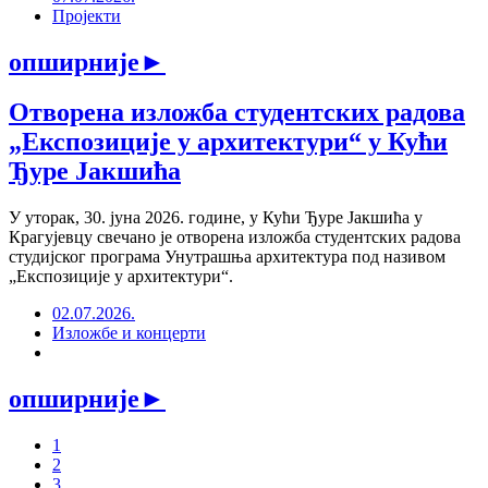
Пројекти
опширније
►
Отворена изложба студентских радова
„Експозиције у архитектури“ у Кући
Ђуре Јакшића
У уторак, 30. јуна 2026. године, у Кући Ђуре Јакшића у
Крагујевцу свечано је отворена изложба студентских радова
студијског програма Унутрашња архитектура под називом
„Експозиције у архитектури“.
02.07.2026.
Изложбе и концерти
опширније
►
1
2
3