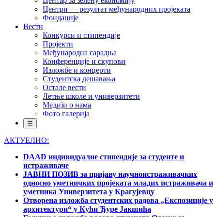
Центар за зелену економију
Центри — резултат међународних пројеката
Фондације
Вести
Конкурси и стипендије
Пројекти
Међународна сарадња
Конференције и скупови
Изложбе и концерти
Студентска дешавања
Остале вести
Летње школе и универзитети
Медији о нама
Фото галерија
☰
АКТУЕЛНО:
DAAD индивидуалне стипендије за студенте и
истраживаче
ЈАВНИ ПОЗИВ за пријаву научноистраживачких
односно уметничких пројеката младих истраживача и
уметника Универзитета у Крагујевцу
Отворена изложба студентских радова „Експозиције у
архитектури“ у Кући Ђуре Јакшића