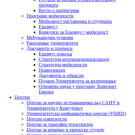
пројеката
Вести о пројектима
Програми мобилности
Мобилност наставника и студената
Еразмус+
Конкурси за Еразмус+ мобилност
Међународни уговори
Рангирање универзитета
Документи и прописи
Еразмус повеља
Стратегија интернационализације
Стратегија мобилности
Правилници
Документи и обрасци
Подаци Универзитета за аплицирање
Отворена наука у програму Хоризонт
Европа
Центри
Центар за научно истраживачки рад САНУ и
Универзитета у Крагујевцу
Универзитетски информатички центар (УНИЦ)
Центри изврсности
Центар за трансфер технологија
Центар за немачке и европске студије