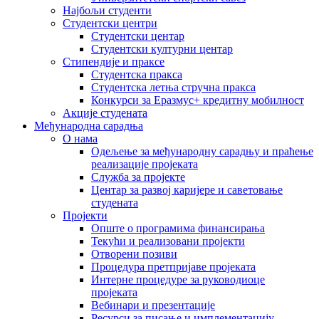
Најбољи студенти
Студентски центри
Студентски центар
Студентски културни центар
Стипендије и праксе
Студентска пракса
Студентска летња стручна пракса
Конкурси за Еразмус+ кредитну мобилност
Акције студената
Међународна сарадња
О нама
Одељење за међународну сарадњу и праћење
реализације пројеката
Служба за пројекте
Центар за развој каријере и саветовање
студената
Пројекти
Опште о програмима финансирања
Текући и реализовани пројекти
Отворени позиви
Процедура претпријаве пројеката
Интерне процедуре за руководиоце
пројеката
Вебинари и презентације
Ресурси за писање и имплементацију