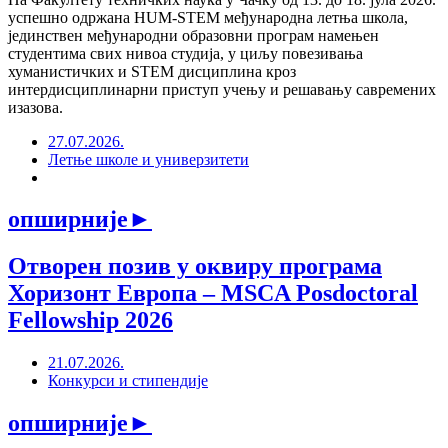
успешно одржана HUM-STEM међународна летња школа,
јединствен међународни образовни програм намењен
студентима свих нивоа студија, у циљу повезивања
хуманистичких и STEM дисциплина кроз
интердисциплинарни приступ учењу и решавању савремених
изазова.
27.07.2026.
Летње школе и универзитети
опширније
►
Отворен позив у оквиру програма
Хоризонт Европа – MSCA Posdoctoral
Fellowship 2026
21.07.2026.
Конкурси и стипендије
опширније
►