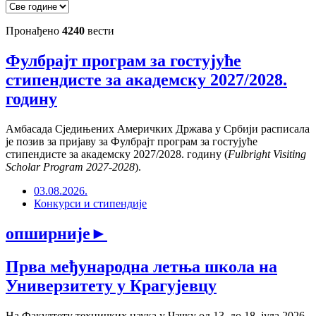
Пронађено
4240
вести
Фулбрајт програм за гостујуће
стипендисте за академску 2027/2028.
годину
Амбасада Сједињених Америчких Држава у Србији расписала
је позив за пријаву за Фулбрајт програм за гостујуће
стипендисте за академску 2027/2028. годину (
Fulbright Visiting
Scholar Program 2027-2028
).
03.08.2026.
Конкурси и стипендије
опширније
►
Прва међународна летња школа на
Универзитету у Крагујевцу
На Факултету техничких наука у Чачку од 13. до 18. јула 2026.