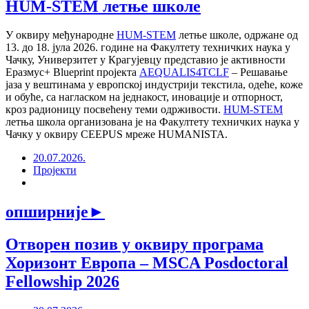
HUM-STEM летње школе
У оквиру међународне
HUM-STEM
летње школе, одржане од
13. до 18. јула 2026. године на Факултету техничких наука у
Чачку, Универзитет у Крагујевцу представио је активности
Еразмус+ Blueprint пројекта
AEQUALIS4TCLF
– Решавање
јаза у вештинама у европској индустрији текстила, одеће, коже
и обуће, са нагласком на једнакост, иновације и отпорност,
кроз радионицу посвећену теми одрживости.
HUM-STEM
летња школа организована је на Факултету техничких наука у
Чачку у оквиру CEEPUS мреже HUMANISTA.
20.07.2026.
Пројекти
опширније
►
Отворен позив у оквиру програма
Хоризонт Европа – MSCA Posdoctoral
Fellowship 2026