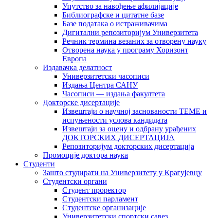
Упутство за навођење афилијације
Библиографске и цитатне базе
Базе података о истраживачима
Дигитални репозиторијум Универзитета
Рeчник термина везаних за отворену науку
Отворена наука у програму Хоризонт
Европа
Издавачка делатност
Универзитетски часописи
Издања Центра САНУ
Часописи — издања факултета
Докторске дисертације
Извештаји о научној заснованости ТЕМЕ и
испуњености услова кандидата
Извештаји за оцену и одбрану урађених
ДОКТОРСКИХ ДИСЕРТАЦИЈА
Репозиторијум докторских дисертација
Промоције доктора наука
Студенти
Зашто студирати на Универзитету у Крагујевцу
Студентски органи
Студент проректор
Студентски парламент
Студентске организације
Универзитетски спортски савез