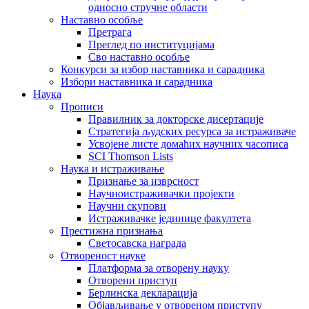
односно стручне области
Наставно особље
Претрага
Преглед по институцијама
Сво наставно особље
Конкурси за избор наставника и сарадника
Избори наставника и сарадника
Наука
Прописи
Правилник за докторске дисертације
Стратегија људских ресурса за истраживаче
Усвојене листе домаћих научних часописа
SCI Thomson Lists
Наука и истраживање
Признање за изврсност
Научноистраживачки пројекти
Научни скупови
Истраживачке јединице факултета
Престижна признања
Светосавска награда
Отвореност науке
Платформа за отворену науку
Отворени приступ
Берлинска декларација
Објављивање у отвореном приступу