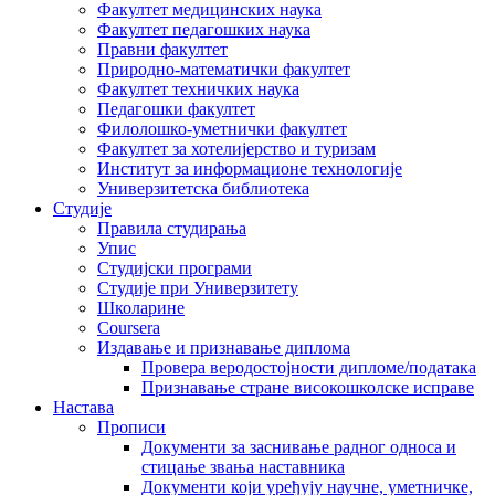
Факултет медицинских наука
Факултет педагошких наука
Правни факултет
Природно-математички факултет
Факултет техничких наука
Педагошки факултет
Филолошко-уметнички факултет
Факултет за хотелијерство и туризам
Институт за информационе технологије
Универзитетска библиотека
Студије
Правила студирања
Упис
Студијски програми
Студије при Универзитету
Школарине
Coursera
Издавање и признавање диплома
Провера веродостојности дипломе/података
Признавање стране високошколске исправе
Настава
Прописи
Документи за заснивање радног односа и
стицање звања наставника
Документи који уређују научне, уметничке,