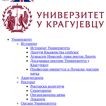
Универзитет
Историјат
Историјат Универзитета
Лицеум Књажевства сербског
Атанасије Николић, први ректор Лицеја
Досадашњи ректори Универзитета у
Крагујевцу
Професори емеритуси и Почасни доктори
наука
Акредитација
Ректорат
Ректорски колегијум
Секретаријат
Организациона шема
Локација
Органи Универзитета