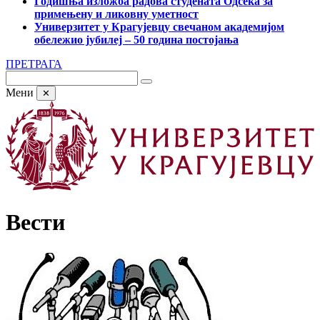
Годишња изложба радова студената Одсека за
примењену и ликовну уметност
Универзитет у Крагујевцу свечаном академијом
обележио јубилеј – 50 година постојања
ПРЕТРАГА
Мени
✕
Вести