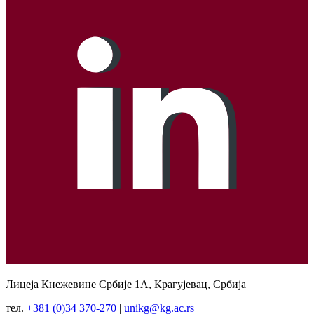
Лицеја Кнежевине Србије 1А, Крагујевац, Србија
тел.
+381 (0)34 370-270
|
unikg@kg.ac.rs