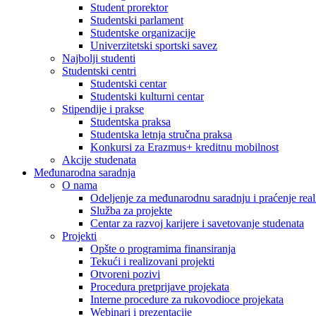
Student prorektor
Studentski parlament
Studentske organizacije
Univerzitetski sportski savez
Najbolji studenti
Studentski centri
Studentski centar
Studentski kulturni centar
Stipendije i prakse
Studentska praksa
Studentska letnja stručna praksa
Konkursi za Erazmus+ kreditnu mobilnost
Akcije studenata
Međunarodna saradnja
O nama
Odeljenje za međunarodnu saradnju i praćenje reali
Služba za projekte
Centar za razvoj karijere i savetovanje studenata
Projekti
Opšte o programima finansiranja
Tekući i realizovani projekti
Otvoreni pozivi
Procedura pretprijave projekata
Interne procedure za rukovodioce projekata
Webinari i prezentacije