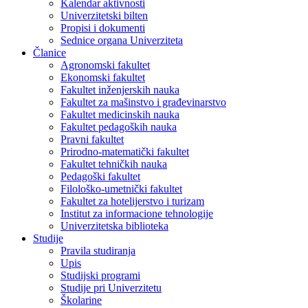
Kalendar aktivnosti
Univerzitetski bilten
Propisi i dokumenti
Sednice organa Univerziteta
Članice
Agronomski fakultet
Ekonomski fakultet
Fakultet inženjerskih nauka
Fakultet za mašinstvo i građevinarstvo
Fakultet medicinskih nauka
Fakultet pedagoških nauka
Pravni fakultet
Prirodno-matematički fakultet
Fakultet tehničkih nauka
Pedagoški fakultet
Filološko-umetnički fakultet
Fakultet za hotelijerstvo i turizam
Institut za informacione tehnologije
Univerzitetska biblioteka
Studije
Pravila studiranja
Upis
Studijski programi
Studije pri Univerzitetu
Školarine