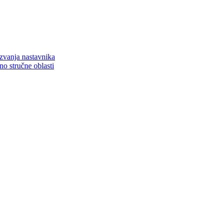
zvanja nastavnika
o stručne oblasti