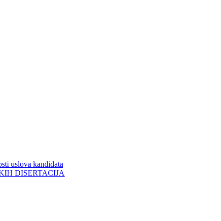
sti uslova kandidata
ORSKIH DISERTACIJA