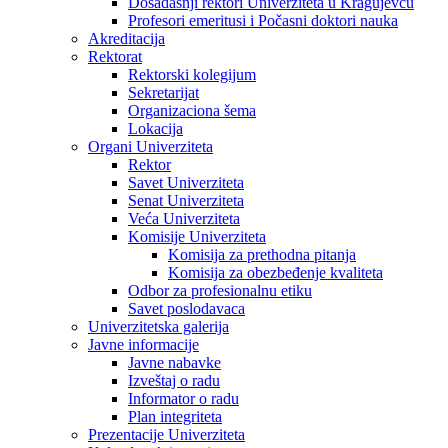
Dosadašnji rektori Univerziteta u Kragujevcu
Profesori emeritusi i Počasni doktori nauka
Akreditacija
Rektorat
Rektorski kolegijum
Sekretarijat
Organizaciona šema
Lokacija
Organi Univerziteta
Rektor
Savet Univerziteta
Senat Univerziteta
Veća Univerziteta
Komisije Univerziteta
Komisija za prethodna pitanja
Komisija za obezbeđenje kvaliteta
Odbor za profesionalnu etiku
Savet poslodavaca
Univerzitetska galerija
Javne informacije
Javne nabavke
Izveštaj o radu
Informator o radu
Plan integriteta
Prezentacije Univerziteta