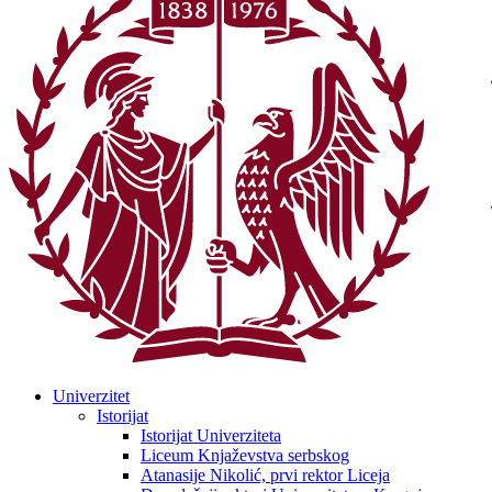
Univerzitet
Istorijat
Istorijat Univerziteta
Liceum Knjaževstva serbskog
Atanasije Nikolić, prvi rektor Liceja