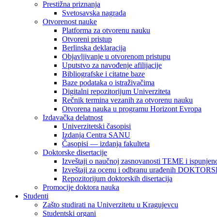
Prestižna priznanja
Svetosavska nagrada
Otvorenost nauke
Platforma za otvorenu nauku
Otvoreni pristup
Berlinska deklaracija
Objavljivanje u otvorenom pristupu
Uputstvo za navođenje afilijacije
Bibliografske i citatne baze
Baze podataka o istraživačima
Digitalni repozitorijum Univerziteta
Rečnik termina vezanih za otvorenu nauku
Otvorena nauka u programu Horizont Evropa
Izdavačka delatnost
Univerzitetski časopisi
Izdanja Centra SANU
Časopisi — izdanja fakulteta
Doktorske disertacije
Izveštaji o naučnoj zasnovanosti TEME i ispunjeno
Izveštaji za ocenu i odbranu urađenih DOKT
Repozitorijum doktorskih disertacija
Promocije doktora nauka
Studenti
Zašto studirati na Univerzitetu u Kragujevcu
Studentski organi