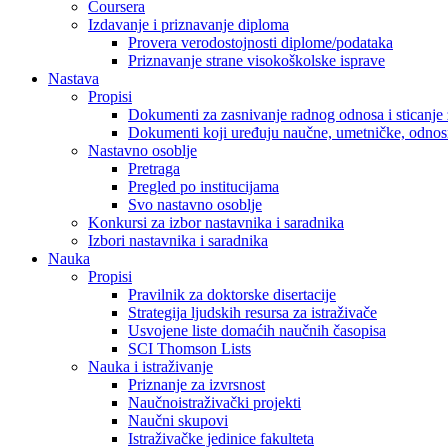
Coursera
Izdavanje i priznavanje diploma
Provera verodostojnosti diplome/podataka
Priznavanje strane visokoškolske isprave
Nastava
Propisi
Dokumenti za zasnivanje radnog odnosa i sticanje 
Dokumenti koji uređuju naučne, umetničke, odnosn
Nastavno osoblje
Pretraga
Pregled po institucijama
Svo nastavno osoblje
Konkursi za izbor nastavnika i saradnika
Izbori nastavnika i saradnika
Nauka
Propisi
Pravilnik za doktorske disertacije
Strategija ljudskih resursa za istraživače
Usvojene liste domaćih naučnih časopisa
SCI Thomson Lists
Nauka i istraživanje
Priznanje za izvrsnost
Naučnoistraživački projekti
Naučni skupovi
Istraživačke jedinice fakulteta