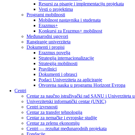
Resursi za pisanje i implementaciju projekata
Vesti o projektima
Programi mobilnosti
Mobilnost nastavnika i studenata
Erazmus+
Konkursi za Erazmus+ mobilnost
Međunarodni ugovori
Rangiranje univerziteta
Dokumenti i propisi
Erazmus povelja
Strategija internacionalizacije
Strategija mobilnosti
Pravilnici
Dokumenti i obrasci
Podaci Univerziteta za apliciranje
Otvorena nauka u programu Horizont Evropa
Centri
Centar za naučno istraživački rad SANU i Univerziteta 
Univerzitetski informatički centar (UNIC)
Centri izvrsnosti
Centar za transfer tehnologija
Centar za nemačke i evropske studije
Centar za zelenu ekonomiju
Centri — rezultat međunarodnih projekata
Fondacije