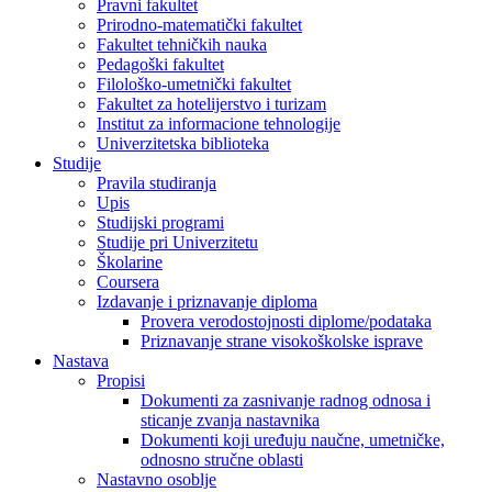
Pravni fakultet
Prirodno-matematički fakultet
Fakultet tehničkih nauka
Pedagoški fakultet
Filološko-umetnički fakultet
Fakultet za hotelijerstvo i turizam
Institut za informacione tehnologije
Univerzitetska biblioteka
Studije
Pravila studiranja
Upis
Studijski programi
Studije pri Univerzitetu
Školarine
Coursera
Izdavanje i priznavanje diploma
Provera verodostojnosti diplome/podataka
Priznavanje strane visokoškolske isprave
Nastava
Propisi
Dokumenti za zasnivanje radnog odnosa i
sticanje zvanja nastavnika
Dokumenti koji uređuju naučne, umetničke,
odnosno stručne oblasti
Nastavno osoblje