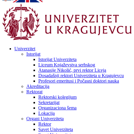
Univerzitet
Istorijat
Istorijat Univerziteta
Liceum Knjaževstva serbskog
Atanasije Nikolić, prvi rektor Liceja
Dosadašnji rektori Univerziteta u Kragujevcu
Profesori emeritusi i Počasni doktori nauka
Akreditacija
Rektorat
Rektorski kolegijum
Sekretarijat
Organizaciona šema
Lokacija
Organi Univerziteta
Rektor
Savet Univerziteta