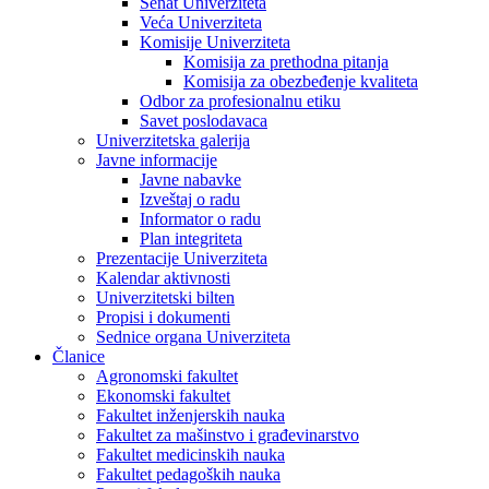
Senat Univerziteta
Veća Univerziteta
Komisije Univerziteta
Komisija za prethodna pitanja
Komisija za obezbeđenje kvaliteta
Odbor za profesionalnu etiku
Savet poslodavaca
Univerzitetska galerija
Javne informacije
Javne nabavke
Izveštaj o radu
Informator o radu
Plan integriteta
Prezentacije Univerziteta
Kalendar aktivnosti
Univerzitetski bilten
Propisi i dokumenti
Sednice organa Univerziteta
Članice
Agronomski fakultet
Ekonomski fakultet
Fakultet inženjerskih nauka
Fakultet za mašinstvo i građevinarstvo
Fakultet medicinskih nauka
Fakultet pedagoških nauka