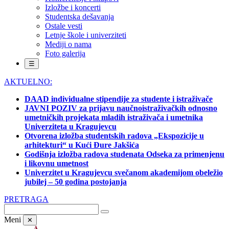
Izložbe i koncerti
Studentska dešavanja
Ostale vesti
Letnje škole i univerziteti
Mediji o nama
Foto galerija
☰
AKTUELNO:
DAAD individualne stipendije za studente i istraživače
JAVNI POZIV za prijavu naučnoistraživačkih odnosno
umetničkih projekata mladih istraživača i umetnika
Univerziteta u Kragujevcu
Otvorena izložba studentskih radova „Ekspozicije u
arhitekturi“ u Kući Đure Jakšića
Godišnja izložba radova studenata Odseka za primenjenu
i likovnu umetnost
Univerzitet u Kragujevcu svečanom akademijom obeležio
jubilej – 50 godina postojanja
PRETRAGA
Meni
✕