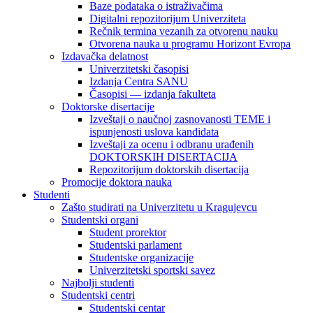
Baze podataka o istraživačima
Digitalni repozitorijum Univerziteta
Rečnik termina vezanih za otvorenu nauku
Otvorena nauka u programu Horizont Evropa
Izdavačka delatnost
Univerzitetski časopisi
Izdanja Centra SANU
Časopisi — izdanja fakulteta
Doktorske disertacije
Izveštaji o naučnoj zasnovanosti TEME i
ispunjenosti uslova kandidata
Izveštaji za ocenu i odbranu urađenih
DOKTORSKIH DISERTACIJA
Repozitorijum doktorskih disertacija
Promocije doktora nauka
Studenti
Zašto studirati na Univerzitetu u Kragujevcu
Studentski organi
Student prorektor
Studentski parlament
Studentske organizacije
Univerzitetski sportski savez
Najbolji studenti
Studentski centri
Studentski centar