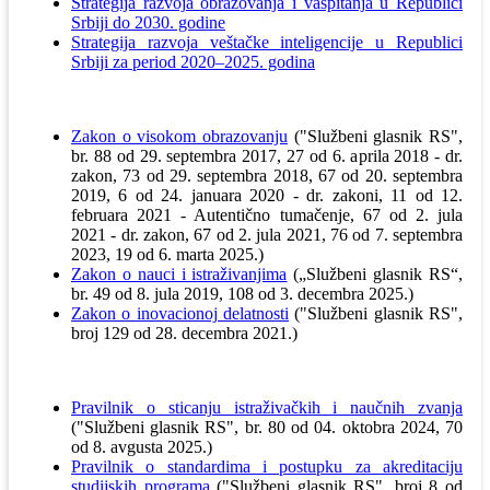
Strategija razvoja obrazovanja i vaspitanja u Republici
Srbiji do 2030. godine
Strategija razvoja veštačke inteligencije u Republici
Srbiji za period 2020–2025. godina
Zakon o visokom obrazovanju
("Službeni glasnik RS",
br. 88 od 29. septembra 2017, 27 od 6. aprila 2018 - dr.
zakon, 73 od 29. septembra 2018, 67 od 20. septembra
2019, 6 od 24. januara 2020 - dr. zakoni, 11 od 12.
februara 2021 - Autentično tumačenje, 67 od 2. jula
2021 - dr. zakon, 67 od 2. jula 2021, 76 od 7. septembra
2023, 19 od 6. marta 2025.)
Zakon o nauci i istraživanjima
(„Službeni glasnik RS“,
br. 49 od 8. jula 2019, 108 od 3. decembra 2025.)
Zakon o inovacionoj delatnosti
("Službeni glasnik RS",
broj 129 od 28. decembra 2021.)
Pravilnik o sticanju istraživačkih i naučnih zvanja
("Službeni glasnik RS", br. 80 od 04. oktobra 2024, 70
od 8. avgusta 2025.)
Pravilnik o standardima i postupku za akreditaciju
studijskih programa
("Službeni glasnik RS", broj 8 od