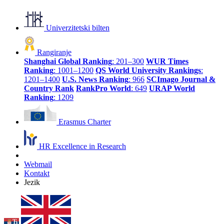
Univerzitetski bilten
Rangiranje
Shanghai Global Ranking
: 201–300
WUR Times
Ranking
: 1001–1200
QS World University Rankings
:
1201–1400
U.S. News Ranking
: 966
SCImago Journal &
Country Rank
RankPro World
: 649
URAP World
Ranking
: 1209
Erasmus Charter
HR Excellence in Research
Webmail
Kontakt
Jezik