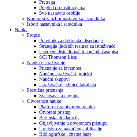
Pretraga
Pregled po institucijama
Svo nastavno osoblje
Konkursi za izbor nastavnika i saradnika
Izbori nastavnika i saradnika
Nauka
Propisi
Pravilnik za doktorske disertacije
Strategija ljudskih resursa za istraživače
Usvojene liste domaćih naučnih časopisa
SCI Thomson Lists
Nauka i istraživanje
Priznanje za izvrsnost
Naučnoistraživački projekti
Naučni skupovi
Istraživačke jedinice fakulteta
Prestižna priznanja
Svetosavska nagrada
Otvorenost nauke
Platforma za otvorenu nauku
Otvoreni pristup
Berlinska deklaracija
Objavljivanje u otvorenom pristupu
Uputstvo za navođenje afilijacije
Bibliografske i citatne baze