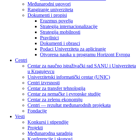
Međunarodni ugovori
Rangiranje univerziteta
Dokumenti i propisi
Erazmus povelja
Strategija internacionalizacije
Strategija mobilnosti
Pravilnici
Dokumenti i obrasci
Podaci Univerziteta za apliciranje
Otvorena nauka u programu Horizont Evropa
Centri
Centar za naučno istraživački rad SANU i Univerziteta
u Kragujevcu
Univerzitetski informatički centar (UNIC)
Centri izvrsnosti
Centar za transfer tehnologija
Centar za nemačke i evropske studije
Centar za zelenu ekonomiju
Centri — rezultat međunarodnih projekata
Fondacije
Vesti
Konkursi i stipendije
Projekti
Međunarodna saradnja
Konferencije i skupovi