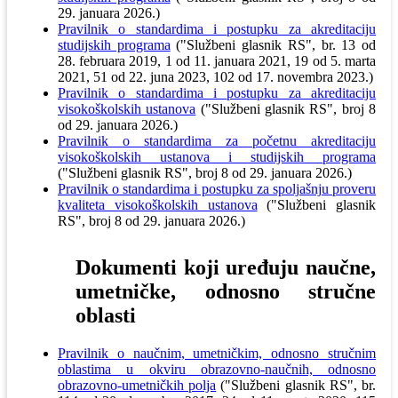
29. januara 2026.)
Pravilnik o standardima i postupku za akreditaciju
studijskih programa
("Službeni glasnik RS", br. 13 od
28. februara 2019, 1 od 11. januara 2021, 19 od 5. marta
2021, 51 od 22. juna 2023, 102 od 17. novembra 2023.)
Pravilnik o standardima i postupku za akreditaciju
visokoškolskih ustanova
("Službeni glasnik RS", broj 8
od 29. januara 2026.)
Pravilnik o standardima za početnu akreditaciju
visokoškolskih ustanova i studijskih programa
("Službeni glasnik RS", broj 8 od 29. januara 2026.)
Pravilnik o standardima i postupku za spoljašnju proveru
kvaliteta visokoškolskih ustanova
("Službeni glasnik
RS", broj 8 od 29. januara 2026.)
Dokumenti koji uređuju naučne,
umetničke, odnosno stručne
oblasti
Pravilnik o naučnim, umetničkim, odnosno stručnim
oblastima u okviru obrazovno-naučnih, odnosno
obrazovno-umetničkih polja
("Službeni glasnik RS", br.