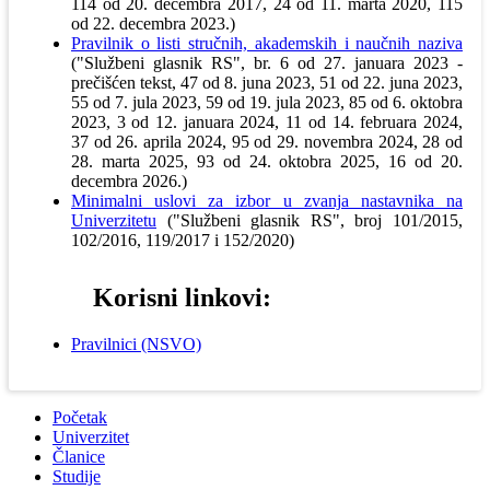
114 od 20. decembra 2017, 24 od 11. marta 2020, 115
od 22. decembra 2023.)
Pravilnik o listi stručnih, akademskih i naučnih naziva
("Službeni glasnik RS", br. 6 od 27. januara 2023 -
prečišćen tekst, 47 od 8. juna 2023, 51 od 22. juna 2023,
55 od 7. jula 2023, 59 od 19. jula 2023, 85 od 6. oktobra
2023, 3 od 12. januara 2024, 11 od 14. februara 2024,
37 od 26. aprila 2024, 95 od 29. novembra 2024, 28 od
28. marta 2025, 93 od 24. oktobra 2025, 16 od 20.
decembra 2026.)
Minimalni uslovi za izbor u zvanja nastavnika na
Univerzitetu
("Službeni glasnik RS", broj 101/2015,
102/2016, 119/2017 i 152/2020)
Korisni linkovi:
Pravilnici (NSVO)
Početak
Univerzitet
Članice
Studije