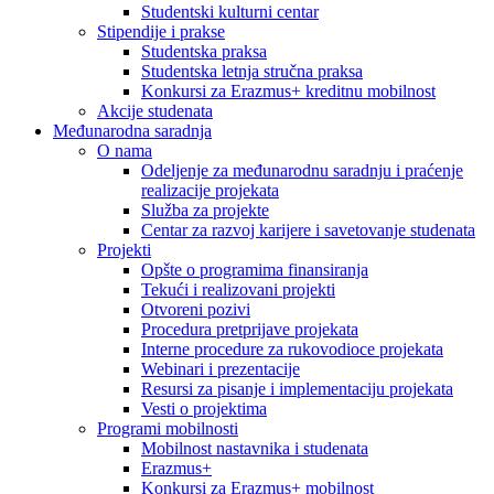
Studentski kulturni centar
Stipendije i prakse
Studentska praksa
Studentska letnja stručna praksa
Konkursi za Erazmus+ kreditnu mobilnost
Akcije studenata
Međunarodna saradnja
O nama
Odeljenje za međunarodnu saradnju i praćenje
realizacije projekata
Služba za projekte
Centar za razvoj karijere i savetovanje studenata
Projekti
Opšte o programima finansiranja
Tekući i realizovani projekti
Otvoreni pozivi
Procedura pretprijave projekata
Interne procedure za rukovodioce projekata
Webinari i prezentacije
Resursi za pisanje i implementaciju projekata
Vesti o projektima
Programi mobilnosti
Mobilnost nastavnika i studenata
Erazmus+
Konkursi za Erazmus+ mobilnost