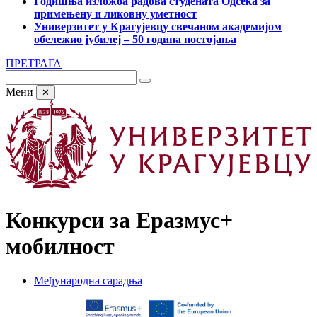
Годишња изложба радова студената Одсека за
примењену и ликовну уметност
Универзитет у Крагујевцу свечаном академијом
обележио јубилеј – 50 година постојања
ПРЕТРАГА
Мени
✕
Конкурси за Еразмус+
мобилност
Међународна сарадња