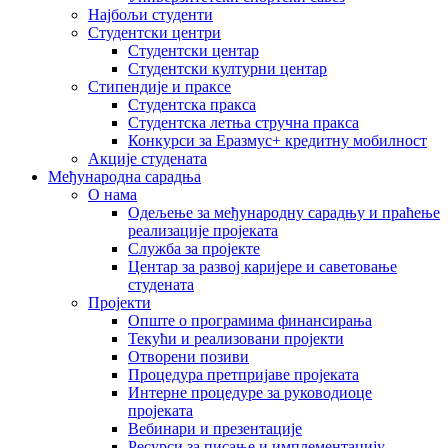
Најбољи студенти
Студентски центри
Студентски центар
Студентски културни центар
Стипендије и праксе
Студентска пракса
Студентска летња стручна пракса
Конкурси за Еразмус+ кредитну мобилност
Акције студената
Међународна сарадња
О нама
Одељење за међународну сарадњу и праћење
реализације пројеката
Служба за пројекте
Центар за развој каријере и саветовање
студената
Пројекти
Опште о програмима финансирања
Текући и реализовани пројекти
Отворени позиви
Процедура претпријаве пројеката
Интерне процедуре за руководиоце
пројеката
Вебинари и презентације
Ресурси за писање и имплементацију