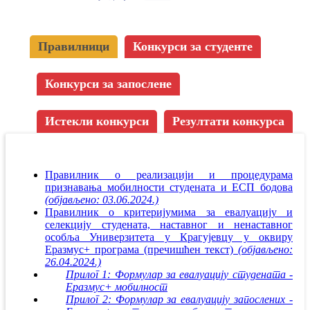
Правилници
Конкурси за студенте
Конкурси за запослене
Истекли конкурси
Резултати конкурса
Правилник о реализацији и процедурама
признавања мобилности студената и ЕСП бодова
(објављено: 03.06.2024.)
Правилник о критеријумима за евалуацију и
селекцију студената, наставног и ненаставног
особља Универзитета у Крагујевцу у оквиру
Еразмус+ програма (пречишћен текст)
(објављено:
26.04.2024.)
Прилог 1: Формулар за евалуацију студената -
Еразмус+ мобилност
Прилог 2: Формулар за евалуацију запослених -