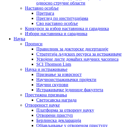
односно стручне области
Наставно особље
Претрага
Преглед по институцијама
Сво наставно особље
Конкурси за избор наставника и сарадника
Избори наставника и сарадника
Наука
Прописи
Правилник за докторске дисертације
Стратегија људских ресурса за истраживаче
Усвојене листе домаћих научних часописа
SCI Thomson Lists
Наука и истраживање
Признање за изврсност
Научноистраживачки пројекти
Научни скупови
Истраживачке јединице факултета
Престижна признања
Светосавска награда
Отвореност науке
Платформа за отворену науку
Отворени приступ
Берлинска декларација
Објављивање у отвореном приступу