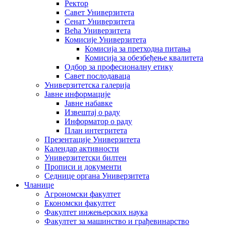
Ректор
Савет Универзитета
Сенат Универзитета
Већа Универзитета
Комисије Универзитета
Комисија за претходна питања
Комисија за обезбеђење квалитета
Одбор за професионалну етику
Савет послодаваца
Универзитетска галерија
Јавне информације
Јавне набавке
Извештај о раду
Информатор о раду
План интегритета
Презентације Универзитета
Календар активности
Универзитетски билтен
Прописи и документи
Седнице органа Универзитета
Чланице
Агрономски факултет
Економски факултет
Факултет инжењерских наука
Факултет за машинство и грађевинарство