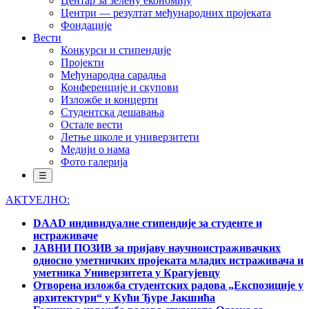
Центар за зелену економију
Центри — резултат међународних пројеката
Фондације
Вести
Конкурси и стипендије
Пројекти
Међународна сарадња
Конференције и скупови
Изложбе и концерти
Студентска дешавања
Остале вести
Летње школе и универзитети
Медији о нама
Фото галерија
☰
АКТУЕЛНО:
DAAD индивидуалне стипендије за студенте и
истраживаче
ЈАВНИ ПОЗИВ за пријаву научноистраживачких
односно уметничких пројеката младих истраживача и
уметника Универзитета у Крагујевцу
Отворена изложба студентских радова „Експозиције у
архитектури“ у Кући Ђуре Јакшића