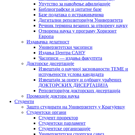
Упутство за навођење афилијације
Библиографске и цитатне базе
Базе података о истраживачима
Дигитални репозиторијум Универзитета
Рeчник термина везаних за отворену науку
Отворена наука у програму Хоризонт
Европа
Издавачка делатност
Универзитетски часописи
Издања Центра САНУ
Часописи — издања факултета
Докторске дисертације
Извештаји о научној заснованости ТЕМЕ и
испуњености услова кандидата
Извештаји за оцену и одбрану урађених
ДОКТОРСКИХ ДИСЕРТАЦИЈА
Репозиторијум докторских дисертација
Промоције доктора наука
Студенти
Зашто студирати на Универзитету у Крагујевцу
Студентски органи
Студент проректор
Студентски парламент
Студентске организације
Универзитетски спортски савез