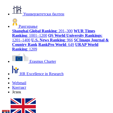
Универзитетски билтен
Рангирање
Shanghai Global Ranking
: 201–300
WUR Times
Ranking
: 1001–1200
QS World University Rankings
:
1201–1400
U.S. News Ranking
: 966
SCImago Journal &
Country Rank
RankPro World
: 649
URAP World
Ranking
: 1209
Erasmus Charter
HR Excellence in Research
Webmail
Контакт
Језик