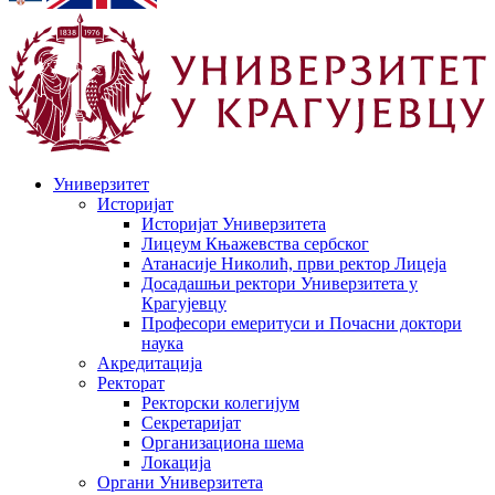
Универзитет
Историјат
Историјат Универзитета
Лицеум Књажевства сербског
Атанасије Николић, први ректор Лицеја
Досадашњи ректори Универзитета у
Крагујевцу
Професори емеритуси и Почасни доктори
наука
Акредитација
Ректорат
Ректорски колегијум
Секретаријат
Организациона шема
Локација
Органи Универзитета