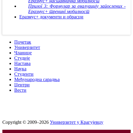
Еразмус+ наставничка мобилност
Прилог 3: Формулар за евалуацију запослених -
Еразмус+ тренинг мобилност
Еразмус+ документи и обрасци
Почетак
Универзитет
Чланице
Студије
Настава
Наука
Студенти
Међународна сарадња
Центри
Вести
Copyright © 2009–2026
Универзитет у Крагујевцу