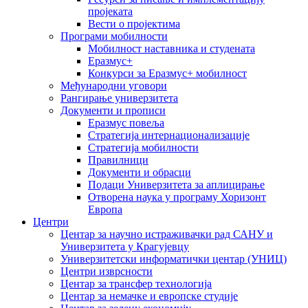
пројеката
Вести о пројектима
Програми мобилности
Мобилност наставника и студената
Еразмус+
Конкурси за Еразмус+ мобилност
Међународни уговори
Рангирање универзитета
Документи и прописи
Еразмус повеља
Стратегија интернационализације
Стратегија мобилности
Правилници
Документи и обрасци
Подаци Универзитета за аплицирање
Отворена наука у програму Хоризонт
Европа
Центри
Центар за научно истраживачки рад САНУ и
Универзитета у Крагујевцу
Универзитетски информатички центар (УНИЦ)
Центри изврсности
Центар за трансфер технологија
Центар за немачке и европске студије