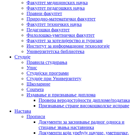
Факултет медицинских наука
Факултет педагошких наука
Правни факултет
Природно-математички факултет
Факултет техничких наука
Педагошки факултет
Филолошко-уметнички факултет
Факултет за хотелијерство и туризам
Институт за информационе технологије
Универзитетска библиотека
Студије
Правила студирања
Упис
Студијски програми
Студије при Универзитету
Школарине
Coursera
Издавање и признавање диплома
Провера веродостојности дипломе/података
Признавање стране високошколске исправе
Настава
Прописи
Документи за заснивање радног односа и
стицање звања наставника
Документи који уређују научне, уметничке,